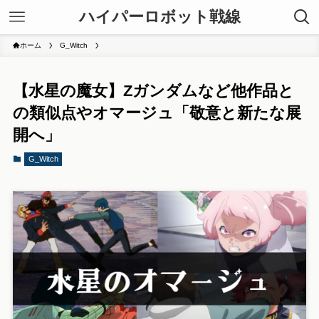
ハイパーロボット戦線
ホーム
G_Witch
【水星の魔女】Zガンダムなど他作品と
の類似点やオマージュ「敬意と新たな展
開へ」
G_Witch